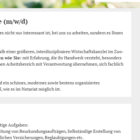
e (m/w/d)
 es nicht nur interessant ist, bei uns zu arbeiten, sondern es Ihnen
alb einer größeren, interdisziplinären Wirtschaftskanzlei im Zoo-
n wie Sie:
mit Erfahrung, die ihr Handwerk versteht, besonders
nen Arbeitsbereich mit Verantwortung übernehmen, sich fachlich
 ein schönes, modernes sowie bestens organisiertes
 wie es im Notariat möglich ist.
n
ltige Aufgaben:
ung von Beurkundungsaufträgen, Selbständige Erstellung von
lichen Versicherungen, Beglaubigungen etc.